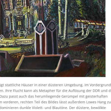
eigt stattliche Häuser in einer düsteren Umgebung. Im Vordergrun
. Ihre Flucht kann als Metapher für die Auflösung der DDR und d
. Dazu passt auch das herumliegende Gerümpel mit geisterhaften
m vorderen, rechten Teil des Bildes lässt außerdem Lowes Hang z
ominieren dunkle Violett- und Blautöne. Der düstere, bewölkte