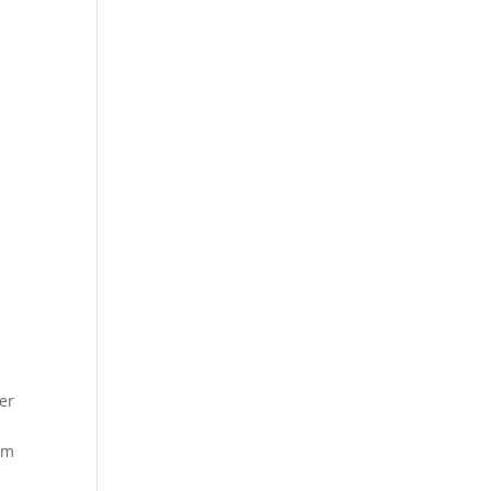
d
er
um