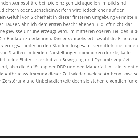
nden Atmosphäre bei. Die einzigen Lichtquellen im Bild sind
lutlichtern oder Suchscheinwerfern wird jedoch eher auf den
in Gefühl von Sicherheit in dieser finsteren Umgebung vermitteln
r Häuser, ähnlich dem ersten beschriebenen Bild, oft nicht klar
e gewisse Unruhe erzeugt wird. Im mittleren oberen Teil des Bild
oßer Baukran zu erkennen. Dieser symbolisiert sowohl die Erneuer
novierungsarbeiten in den Städten. Insgesamt vermitteln die beide
von Städten. In beiden Darstellungen dominieren dunkle, kalte
et beide Bilder – sie sind von Bewegung und Dynamik geprägt.
nd, also die Auflösung der DDR und den Mauerfall mit ein, steht 
 die Aufbruchsstimmung dieser Zeit wieder, welche Anthony Lowe s
war Zerstörung und Unbehaglichkeit; doch sie stehen eigentlich für 