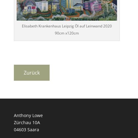
Elisabeth Krankenhaus Leipzig Öl auf Leinwand 2020
90cm x120cm
Anthony Lowe
Zürchau 10A
04603 Saara